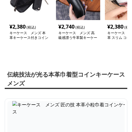
¥
2,380
¥
2,740
¥
2,380
(税込)
(税込)
(税込
キーケース メンズ 本
キーケース メンズ 高
キーケース メ
革キーケース付きコイン
級感漂う牛革製キーケー
革 スリム コイ
ポーチ
ス＆コインケース
カードキー収納
伝統技法が光る本革巾着型コインキーケース
メンズ