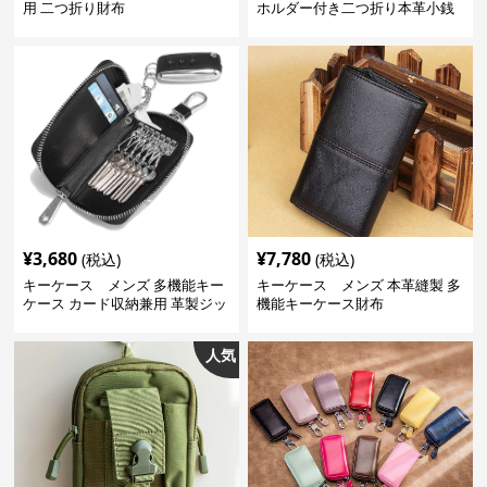
用 二つ折り財布
ホルダー付き二つ折り本革小銭
入れ
¥
3,680
¥
7,780
(税込)
(税込)
キーケース メンズ 多機能キー
キーケース メンズ 本革縫製 多
ケース カード収納兼用 革製ジッ
機能キーケース財布
プタイプ
人気