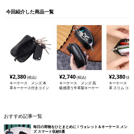
今回紹介した商品一覧
¥
2,380
¥
2,740
¥
2,380
(税込)
(税込)
(税込
キーケース メンズ 本
キーケース メンズ 高
キーケース メ
革キーケース付きコイン
級感漂う牛革製キーケー
革 スリム コイ
ポーチ
ス＆コインケース
カードキー収納
おすすめ記事一覧
毎日の荷物をひとまとめに！ウォレット＆キーケース メン
ズ スマート収納5選