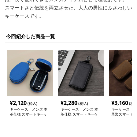
スマートさと伝統を両立させた、大人の男性にふさわしい
キーケースです。
今回紹介した商品一覧
¥
2,120
¥
2,280
¥
3,160
(税込)
(税込)
(税込
キーケース メンズ 本
キーケース メンズ 本
キーケース メ
革仕様 スマートキーケ
革仕様 スマートキーケ
革製スマートキ
ース
ース