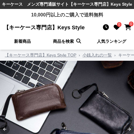
キーケース メンズ
専門通販サイト
【キーケース専門店】Keys Style
10,000
円以上のご購入で送料無料
0
0
【キーケース専門店】Keys Style
新着商品
商品を検索
人気ランキング
【キーケース専門店】Keys Style TOP
›
小銭入れの一覧
›
キーケー
Previous slide
Ne