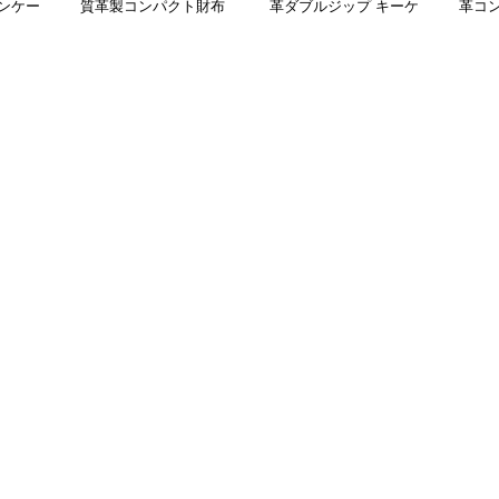
ンケー
質革製コンパクト財布
革ダブルジップ キーケ
革コ
ース 財布
ー財