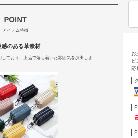
POINT
アイテム特徴
級感のある革素材
お
用しており、上品で落ち着いた雰囲気を演出しま
ビ
応
P
P