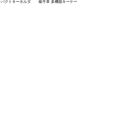
ンパクトキーホルダ
級牛革 多機能キーケー
機能キーケース財布
布
ス 財布