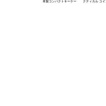
革製コンパクトキーケー
クティカル コイ
ス
ス キーホルダー