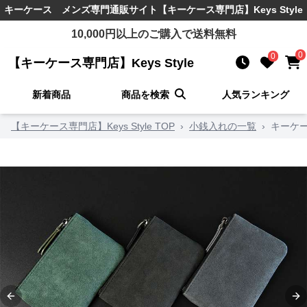
キーケース メンズ
専門通販サイト
【キーケース専門店】Keys Style
10,000
円以上のご購入で送料無料
0
0
【キーケース専門店】Keys Style
新着商品
商品を検索
人気ランキング
【キーケース専門店】Keys Style TOP
›
小銭入れの一覧
›
キーケー
Previous slide
Ne