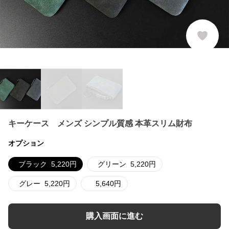
キーケース メンズ シンプル質感 本革スリム財布
オプション
ブラック
5,220
円
グリーン
5,220
円
グレー
5,220
円
5,640
円
購入画面に進む