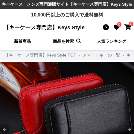
キーケース メンズ
専門通販サイト
【キーケース専門店】Keys Style
10,000
円以上のご購入で送料無料
0
0
【キーケース専門店】Keys Style
新着商品
商品を検索
人気ランキング
【キーケース専門店】Keys Style TOP
›
スマートキーの一覧
›
キ
Previous slide
Ne