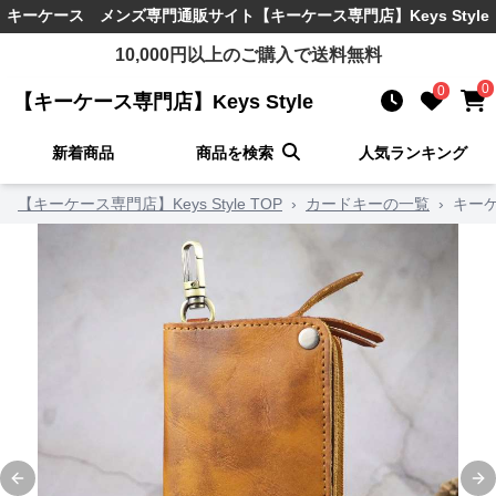
キーケース メンズ
専門通販サイト
【キーケース専門店】Keys Style
10,000
円以上のご購入で送料無料
0
0
【キーケース専門店】Keys Style
新着商品
商品を検索
人気ランキング
【キーケース専門店】Keys Style TOP
›
カードキーの一覧
›
キー
Previous slide
Ne