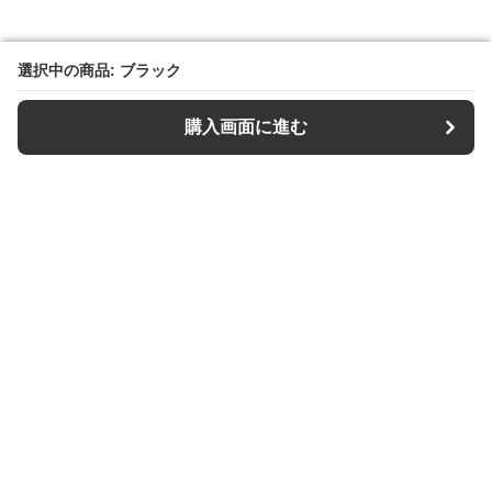
選択中の商品: ブラック
選択中の商品: ブラック
購入画面に進む
購入画面に進む
【キーケース専門店】Keys Style
について
利用規約