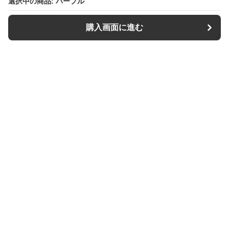
選択中の商品: パープル
選択中の商品: パープル
購入画面に進む
購入画面に進む
【キーケース専門店】Keys Style
について
利用規約
プライバシー