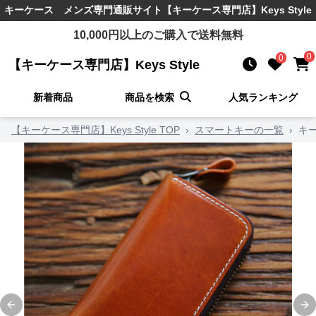
キーケース メンズ
専門通販サイト
【キーケース専門店】Keys Style
10,000
円以上のご購入で送料無料
0
0
【キーケース専門店】Keys Style
新着商品
商品を検索
人気ランキング
【キーケース専門店】Keys Style TOP
›
スマートキーの一覧
›
キ
Previous slide
Ne