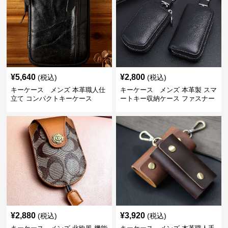
¥
5,640
¥
2,800
(税込)
(税込)
キーケース メンズ 本革職人仕
キーケース メンズ 本革製 スマ
立て コンパクトキーケース
ートキー収納ケース ファスナー
式
¥
2,880
¥
3,920
(税込)
(税込)