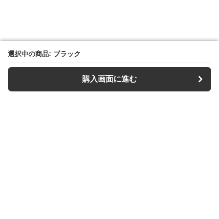
選択中の商品: ブラック
選択中の商品: ブラック
購入画面に進む
購入画面に進む
【キーケース専門店】Keys Style
について