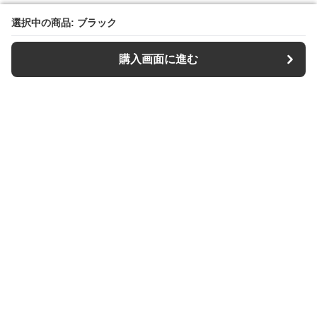
選択中の商品: ブラック
選択中の商品: ブラック
購入画面に進む
購入画面に進む
【キーケース専門店】Keys Style
について
利用規約
プライバシー