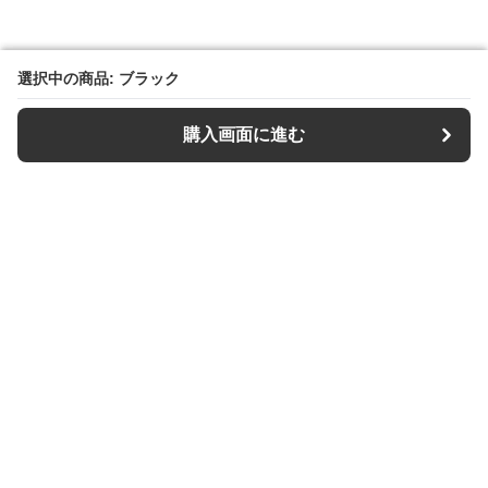
選択中の商品: ブラック
選択中の商品: ブラック
購入画面に進む
購入画面に進む
【キーケース専門店】Keys Style
について
利用規約