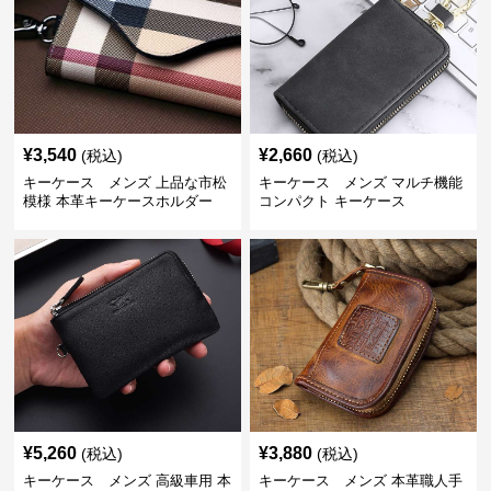
¥
3,540
¥
2,660
(税込)
(税込)
キーケース メンズ 上品な市松
キーケース メンズ マルチ機能
模様 本革キーケースホルダー
コンパクト キーケース
¥
5,260
¥
3,880
(税込)
(税込)
キーケース メンズ 高級車用 本
キーケース メンズ 本革職人手