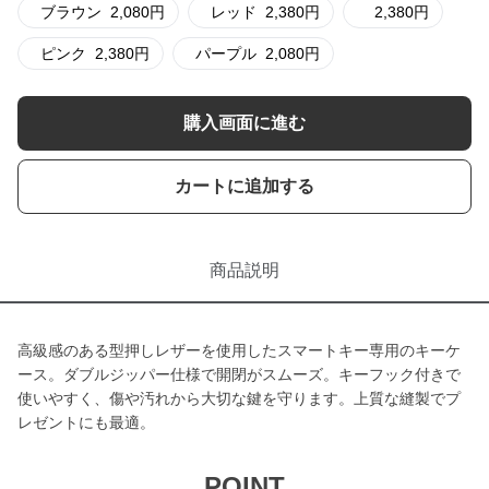
ブラウン
2,080
円
レッド
2,380
円
2,380
円
ピンク
2,380
円
パープル
2,080
円
購入画面に進む
カートに追加する
商品説明
高級感のある型押しレザーを使用したスマートキー専用のキーケ
ース。ダブルジッパー仕様で開閉がスムーズ。キーフック付きで
使いやすく、傷や汚れから大切な鍵を守ります。上質な縫製でプ
レゼントにも最適。
POINT