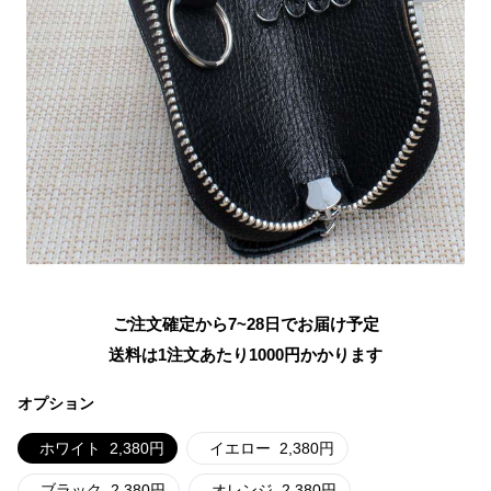
ご注文確定から7~28日でお届け予定
送料は1注文あたり
1000
円かかります
オプション
ホワイト
2,380
円
イエロー
2,380
円
ブラック
2,380
円
オレンジ
2,380
円