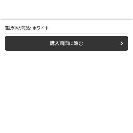
選択中の商品: ホワイト
選択中の商品: ホワイト
購入画面に進む
購入画面に進む
【キーケース専門店】Keys Style
について