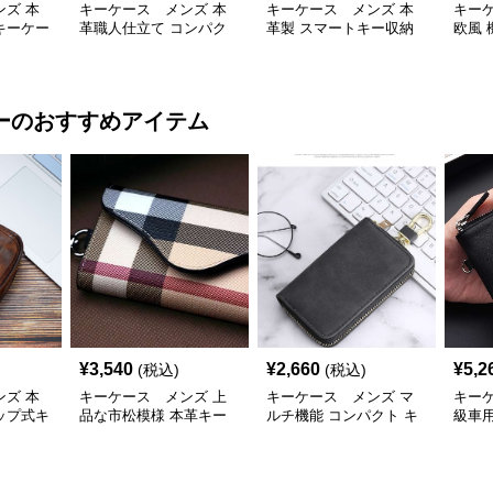
ズ 本
キーケース メンズ 本
キーケース メンズ 本
キー
キーケー
革職人仕立て コンパク
革製 スマートキー収納
欧風
トキーケース
ケース ファスナー式
カメ
ー
のおすすめアイテム
¥
3,540
¥
2,660
¥
5,2
(税込)
(税込)
ズ 本
キーケース メンズ 上
キーケース メンズ マ
キー
ップ式キ
品な市松模様 本革キー
ルチ機能 コンパクト キ
級車
ケースホルダー
ーケース
キー