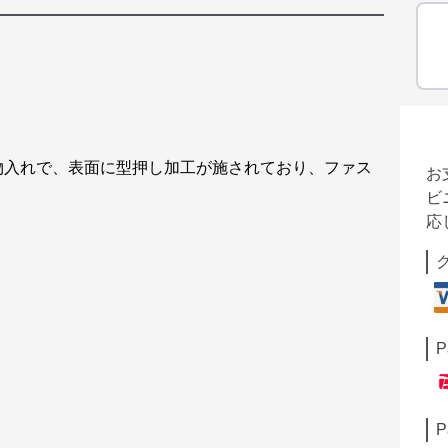
物入れで、表面に型押し加工が施されており、ファス
お
ビ
応
P
P