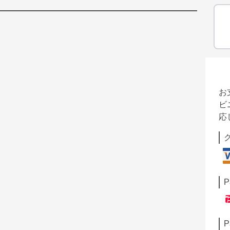
お
ビ
応
P
P