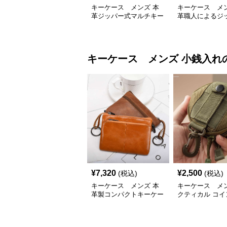
キーケース メンズ 本
キーケース メン
革ジッパー式マルチキー
革職人によるジ
ケース
ーケース
キーケース メンズ
小銭入れ
¥
7,320
¥
2,500
(税込)
(税込)
キーケース メンズ 本
キーケース メン
革製コンパクトキーケー
クティカル コイ
ス
ス キーホルダー