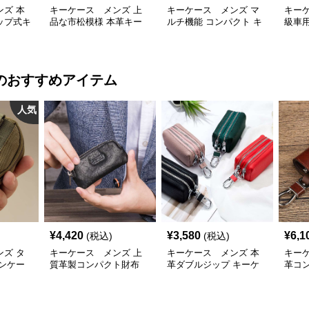
ズ 本
キーケース メンズ 上
キーケース メンズ マ
キー
ップ式キ
品な市松模様 本革キー
ルチ機能 コンパクト キ
級車
ケースホルダー
ーケース
キー
のおすすめアイテム
人気
¥
4,420
¥
3,580
¥
6,1
(税込)
(税込)
ズ タ
キーケース メンズ 上
キーケース メンズ 本
キー
ンケー
質革製コンパクト財布
革ダブルジップ キーケ
革コ
ース 財布
ー財