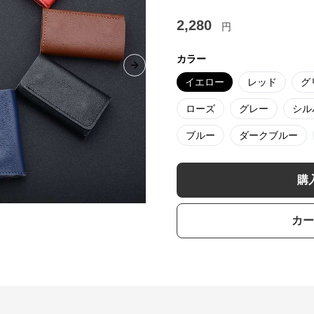
2,280
円
カラー
Next slide
イエロー
レッド
グ
ローズ
グレー
シル
ブルー
ダークブルー
購
カー