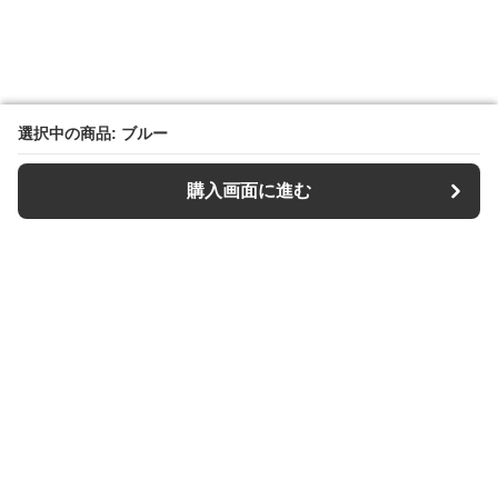
選択中の商品: ブルー
選択中の商品: ブルー
購入画面に進む
購入画面に進む
【キーケース専門店】Keys Style
について