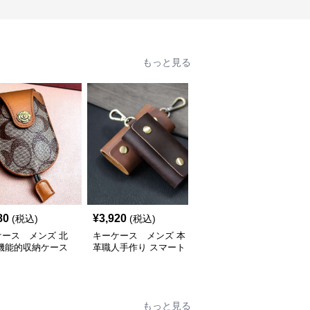
もっと見る
80
¥
3,920
¥
2,320
(税込)
(税込)
(税込)
ケース メンズ 北
キーケース メンズ 本
キーケース メンズ 本
 機能的収納ケース
革職人手作り スマート
革ラウンドジップ スマ
リア金具付き
キーケース
ートキーケース
もっと見る