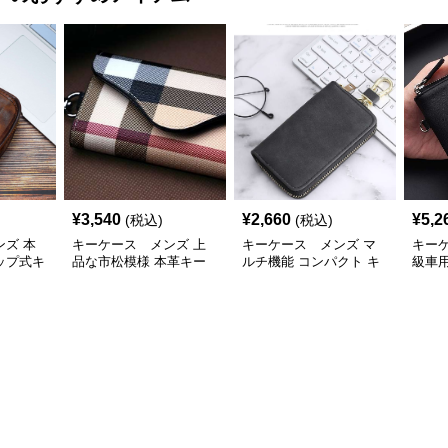
¥
3,540
¥
2,660
¥
5,2
(税込)
(税込)
ズ 本
キーケース メンズ 上
キーケース メンズ マ
キー
ップ式キ
品な市松模様 本革キー
ルチ機能 コンパクト キ
級車
ケースホルダー
ーケース
キー