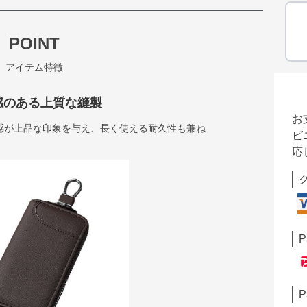
POINT
アイテム特徴
感のある上質な縫製
お
感が上品な印象を与え、長く使える耐久性も兼ね
ビ
応
P
P