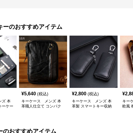
キー
のおすすめアイテム
¥
5,640
¥
2,800
¥
2,8
(税込)
(税込)
ズ 本
キーケース メンズ 本
キーケース メンズ 本
キー
キーケー
革職人仕立て コンパク
革製 スマートキー収納
欧風
トキーケース
ケース ファスナー式
カメ
ー
のおすすめアイテム