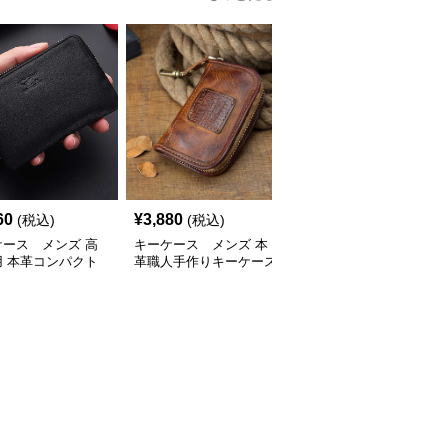
60
¥
3,880
¥
5,260
(税込)
(税込)
(税込)
ケース メンズ 高
キーケース メンズ 本
キーケース メンズ 本
用 本革コンパクト
革職人手作りキーケース
革職人の匠キーケース
ケース
カード収納財布