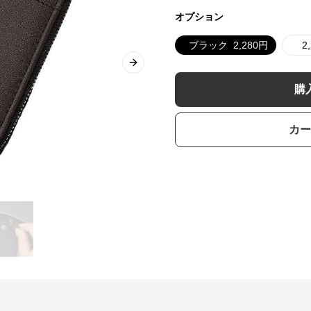
オプション
ブラック
2,280
円
2
Next slide
購
カー