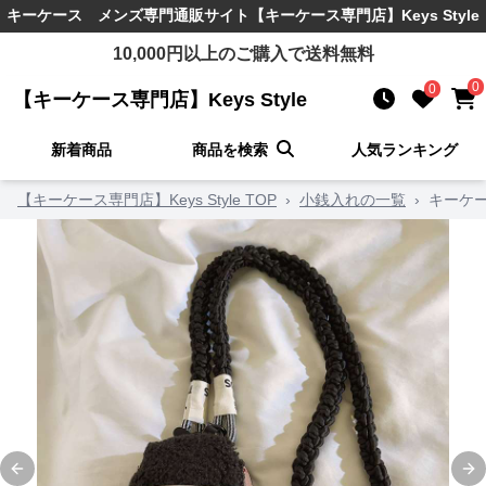
キーケース メンズ
専門通販サイト
【キーケース専門店】Keys Style
10,000
円以上のご購入で送料無料
0
0
【キーケース専門店】Keys Style
新着商品
商品を検索
人気ランキング
【キーケース専門店】Keys Style TOP
›
小銭入れの一覧
›
キーケ
Previous slide
Ne