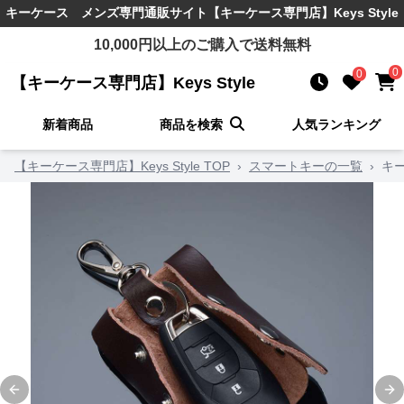
キーケース メンズ
専門通販サイト
【キーケース専門店】Keys Style
10,000
円以上のご購入で送料無料
0
0
【キーケース専門店】Keys Style
新着商品
商品を検索
人気ランキング
【キーケース専門店】Keys Style TOP
›
スマートキーの一覧
›
キ
Previous slide
Ne