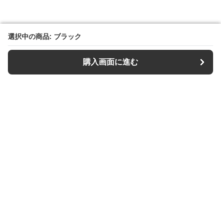
選択中の商品: ブラック
選択中の商品: ブラック
購入画面に進む
購入画面に進む
【キーケース専門店】Keys Style
について
利用規約