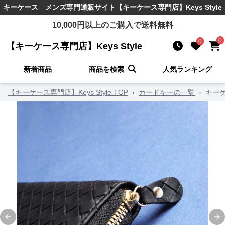
キーケース メンズ
専門通販サイト
【キーケース専門店】Keys Style
10,000
円以上のご購入で送料無料
0
0
【キーケース専門店】Keys Style
新着商品
商品を検索
人気ランキング
【キーケース専門店】Keys Style TOP
›
カードキーの一覧
›
キー
Previous slide
Ne