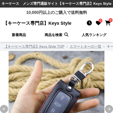
キーケース メンズ
専門通販サイト
【キーケース専門店】Keys Style
10,000
円以上のご購入で送料無料
0
0
【キーケース専門店】Keys Style
新着商品
商品を検索
人気ランキング
【キーケース専門店】Keys Style TOP
›
スマートキーの一覧
›
キ
Previous slide
Ne