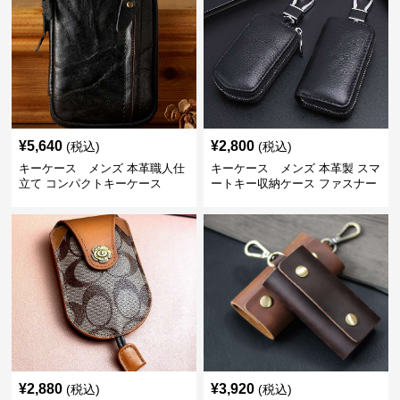
¥
5,640
¥
2,800
(税込)
(税込)
キーケース メンズ 本革職人仕
キーケース メンズ 本革製 スマ
立て コンパクトキーケース
ートキー収納ケース ファスナー
式
¥
2,880
¥
3,920
(税込)
(税込)