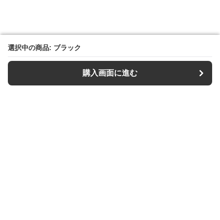
選択中の商品: ブラック
選択中の商品: ブラック
購入画面に進む
購入画面に進む
【キーケース専門店】Keys Style
について