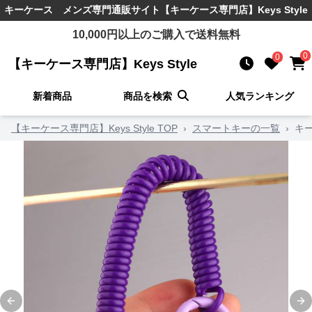
キーケース メンズ
専門通販サイト
【キーケース専門店】Keys Style
10,000
円以上のご購入で送料無料
0
0
【キーケース専門店】Keys Style
新着商品
商品を検索
人気ランキング
【キーケース専門店】Keys Style TOP
›
スマートキーの一覧
›
キ
Previous slide
Ne