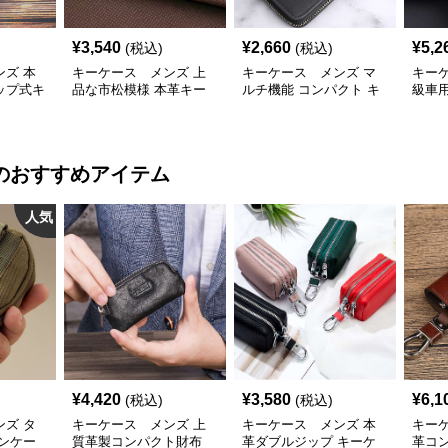
¥
3,540
¥
2,660
¥
5,2
(税込)
(税込)
ズ 本
キーケース メンズ 上
キーケース メンズ マ
キー
ップ式キ
品な市松模様 本革キー
ルチ機能 コンパクト キ
級車
ケースホルダー
ーケース
キー
のおすすめアイテム
人気
¥
4,420
¥
3,580
¥
6,1
(税込)
(税込)
ズ タ
キーケース メンズ 上
キーケース メンズ 本
キー
ンケー
質革製コンパクト財布
革ダブルジップ キーケ
革コ