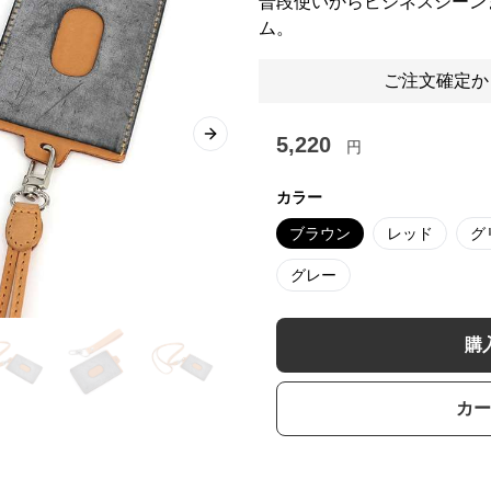
普段使いからビジネスシーン
ム。
ご注文確定か
5,220
Next slide
円
カラー
ブラウン
レッド
グ
グレー
購
カー