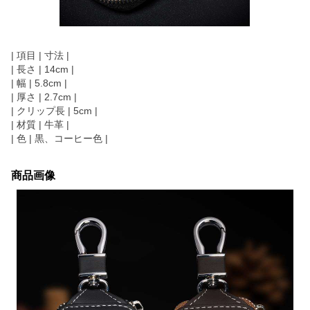
| 項目 | 寸法 |
| 長さ | 14cm |
| 幅 | 5.8cm |
| 厚さ | 2.7cm |
| クリップ長 | 5cm |
| 材質 | 牛革 |
| 色 | 黒、コーヒー色 |
商品画像