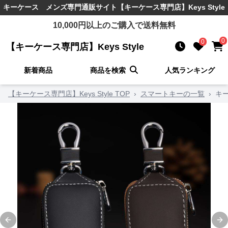
キーケース メンズ
専門通販サイト
【キーケース専門店】Keys Style
10,000
円以上のご購入で送料無料
0
0
【キーケース専門店】Keys Style
新着商品
商品を検索
人気ランキング
【キーケース専門店】Keys Style TOP
›
スマートキーの一覧
›
キ
Previous slide
Ne