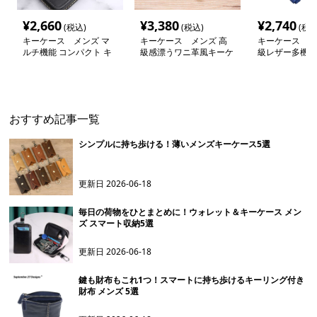
¥
2,660
¥
3,380
¥
2,740
(税込)
(税込)
(税込
キーケース メンズ マ
キーケース メンズ 高
キーケース メ
ルチ機能 コンパクト キ
級感漂うワニ革風キーケ
級レザー多機能
ーケース
ース
ス
おすすめ記事一覧
シンプルに持ち歩ける！薄いメンズキーケース5選
更新日
2026-06-18
毎日の荷物をひとまとめに！ウォレット＆キーケース メン
ズ スマート収納5選
更新日
2026-06-18
鍵も財布もこれ1つ！スマートに持ち歩けるキーリング付き
財布 メンズ 5選