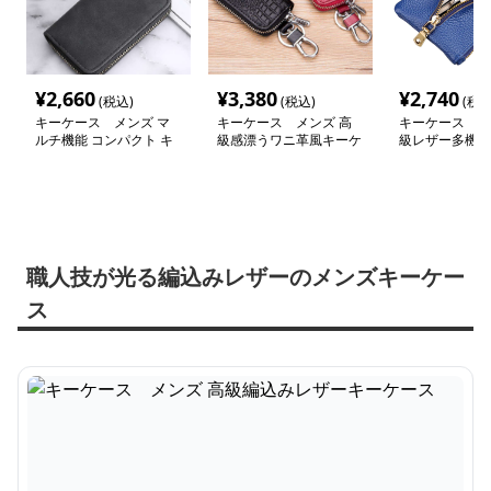
¥
2,660
¥
3,380
¥
2,740
(税込)
(税込)
(税込
キーケース メンズ マ
キーケース メンズ 高
キーケース メ
ルチ機能 コンパクト キ
級感漂うワニ革風キーケ
級レザー多機能
ーケース
ース
ス
職人技が光る編込みレザーのメンズキーケー
ス